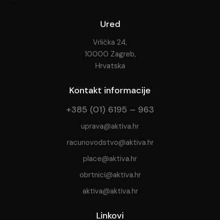
Ured
Vrlička 24,
10000 Zagreb,
Hrvatska
Kontakt informacije
+385 (01) 6195 – 963
uprava@aktiva.hr
racunovodstvo@aktiva.hr
place@aktiva.hr
obrtnici@aktiva.hr
aktiva@aktiva.hr
Linkovi