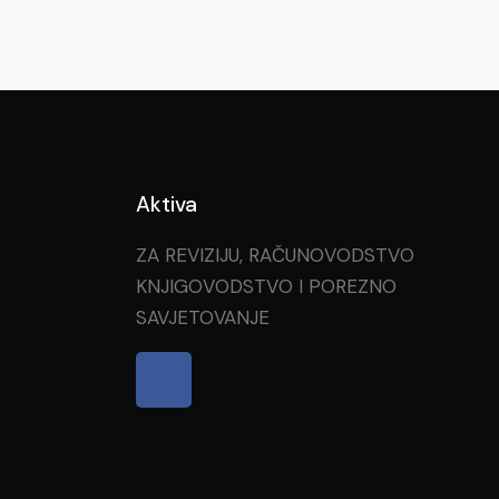
Aktiva
ZA REVIZIJU, RAČUNOVODSTVO
KNJIGOVODSTVO I POREZNO
SAVJETOVANJE