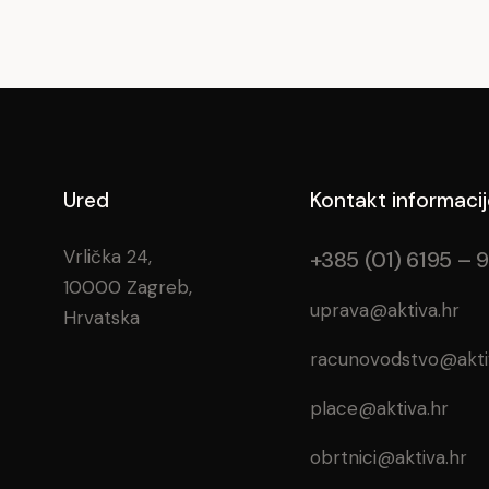
Ured
Kontakt informacij
Vrlička 24,
+385 (01) 6195 – 
10000 Zagreb,
uprava@aktiva.hr
Hrvatska
racunovodstvo@akti
place@aktiva.hr
obrtnici@aktiva.hr