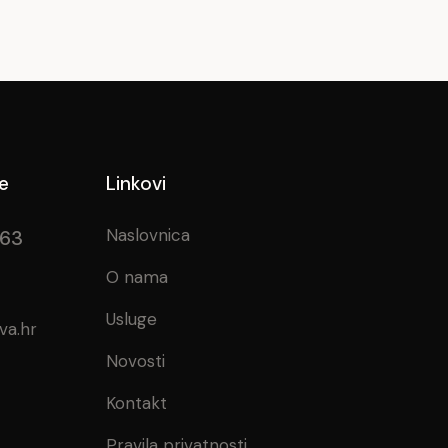
e
Linkovi
Naslovnica
963
O nama
Usluge
va.hr
Novosti
Kontakt
Pravila privatnosti