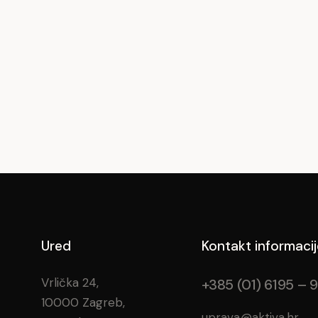
Ured
Kontakt informacij
Vrlička 24,
+385 (01) 6195 – 
10000 Zagreb,
uprava@aktiva.hr