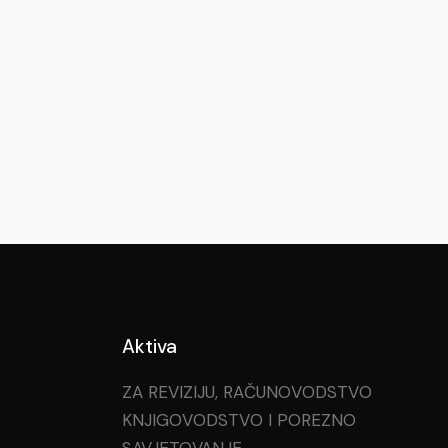
Aktiva
ZA REVIZIJU, RAČUNOVODSTVO
KNJIGOVODSTVO I POREZNO