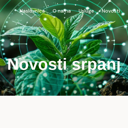
Naslovnica
O nama
Usluge
Novosti
Novosti srpanj