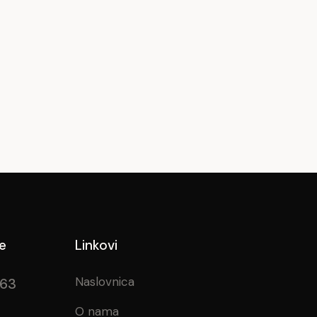
e
Linkovi
Naslovnica
963
O nama