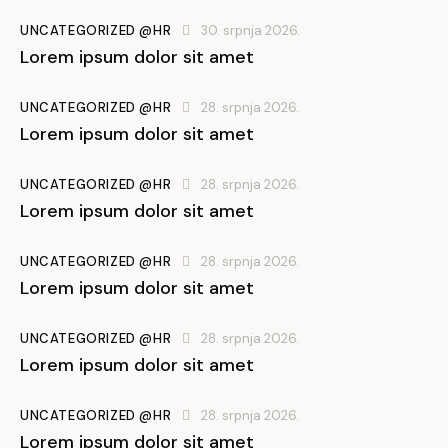
UNCATEGORIZED @HR
30. srpnja 2026.
Lorem ipsum dolor sit amet
UNCATEGORIZED @HR
28. srpnja 2026.
Lorem ipsum dolor sit amet
UNCATEGORIZED @HR
28. srpnja 2026.
Lorem ipsum dolor sit amet
UNCATEGORIZED @HR
28. srpnja 2026.
Lorem ipsum dolor sit amet
UNCATEGORIZED @HR
28. srpnja 2026.
Lorem ipsum dolor sit amet
UNCATEGORIZED @HR
28. srpnja 2026.
Lorem ipsum dolor sit amet