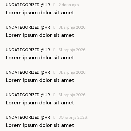
UNCATEGORIZED @HR
2 dana ago
Lorem ipsum dolor sit amet
UNCATEGORIZED @HR
31. srpnja 2026.
Lorem ipsum dolor sit amet
UNCATEGORIZED @HR
31. srpnja 2026.
Lorem ipsum dolor sit amet
UNCATEGORIZED @HR
31. srpnja 2026.
Lorem ipsum dolor sit amet
UNCATEGORIZED @HR
31. srpnja 2026.
Lorem ipsum dolor sit amet
UNCATEGORIZED @HR
30. srpnja 2026.
Lorem ipsum dolor sit amet